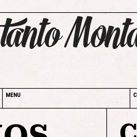
MENU
C
MOS
C