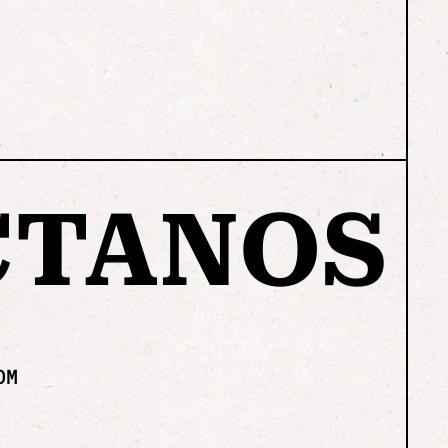
CTANOS
OM