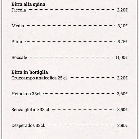
Birra alla spina
Piccola
2,20€
Media
3,10€
Pinta
5,75€
Boccale
11,00€
Birra in bottiglia
Cruzcampo analcolica 25 cl
2,20€
Heineken 33cl
3,60€
Senza glutine 33 cl
3,50€
Desperados 33cl.
3,85€