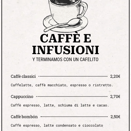
CAFFÈ E
INFUSIONI
Y TERMINAMOS CON UN CAFELITO
Caffè classici
2,20€
Caffelatte, caffè macchiato, espresso o ristretto.
Cappuccino
2,70€
Caffè espresso, latte, schiuma di latte e cacao.
Caffè bombón
2,50€
Caffè espresso, latte condensato e cioccolato