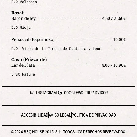
D.O Valencia
Rosati
Barón de ley
4,50 / 21,50€
D.O Rioja
Peñascal (Espumoso)
16,00€
D.O. Vinos de la Tierra de Castilla y León
Cava (Frizzante)
Lar de Plata
4,00 / 18,90€
Brut Nature
INSTAGRAM
GOOGLE
TRIPADVISOR
ACCESIBILIDAD
AVISO LEGAL
POLÍTICA DE PRIVACIDAD
©2024 BBQ HOUSE 2015, S.L. TODOS LOS DERECHOS RESERVADOS.